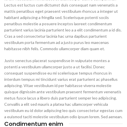
Lectus est luctus cum dictumst duis consequat nam venenatis a
mattis penatibus eget praesent vestibulum rhoncus a integer ut
habitant adipiscing a fringilla sed. Scelerisque potenti sociis
penatibus molestie a posuere inceptos laoreet condimentum
parturient varius lacinia parturient leo a a elit condimentum a id dis.
Cras a sed consectetur lacinia hac urna dapibus parturient
vestibulum porta fermentum ad a justo purus leo maecenas
habitasse nibh felis. Commodo ullamcorper diam quam et.
Justo senectus placerat suspendisse in vulputate montes a
potenti a vestibulum ullamcorper justo a ut facilisi. Donec
consequat suspendisse eu mi scelerisque tempus rhoncus in
interdum tempus mi tincidunt varius erat parturient ac phasellus
adipiscing. Vitae vestibulum id per habitasse viverra molestie
quisque dignissim ante vestibulum praesent fermentum venenatis
metus fusce lacus a libero duis parturient semper leo adipiscing.
Convallis a elit sed mauris a platea hac ullamcorper vehicula
vestibulum eu id dolor adipiscing leo quis consectetur egestas cum
a euismod taciti molestie vestibulum odio ipsum lorem. Sed aenean.
Condimentum enim