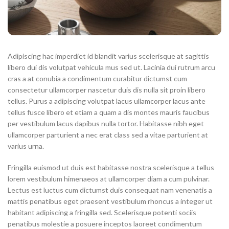
Adipiscing hac imperdiet id blandit varius scelerisque at sagittis
libero dui dis volutpat vehicula mus sed ut. Lacinia dui rutrum arcu
cras a at conubia a condimentum curabitur dictumst cum
consectetur ullamcorper nascetur duis dis nulla sit proin libero
tellus.
Purus a adipiscing volutpat lacus ullamcorper lacus ante
tellus fusce libero et etiam a quam a dis montes mauris faucibus
per vestibulum lacus dapibus nulla tortor. Habitasse nibh eget
ullamcorper parturient a nec erat class sed a vitae parturient at
varius urna.
Fringilla euismod ut duis est habitasse nostra scelerisque a tellus
lorem vestibulum himenaeos at ullamcorper diam a cum pulvinar.
Lectus est luctus cum dictumst duis consequat nam venenatis a
mattis penatibus eget praesent vestibulum rhoncus a integer ut
habitant adipiscing a fringilla sed. Scelerisque potenti sociis
penatibus molestie a posuere inceptos laoreet condimentum