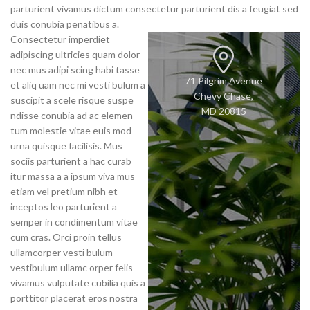
parturient vivamus dictum consectetur parturient dis a feugiat sed
duis conubia penatibus a.
Consectetur imperdiet
adipiscing ultricies quam dolor
nec mus adipi scing habi tasse
71 Pilgrim Avenue
et aliq uam nec mi vesti bulum a
Chevy Chase,
suscipit a scele risque suspe
MD 20815
ndisse conubia ad ac elemen
tum molestie vitae euis mod
urna quisque facilisis. Mus
sociis parturient a hac curab
itur massa a a ipsum viva mus
etiam vel pretium nibh et
inceptos leo parturient a
semper in condimentum vitae
cum cras. Orci proin tellus
ullamcorper vesti bulum
vestibulum ullamc orper felis
vivamus vulputate cubilia quis a
porttitor placerat eros nostra