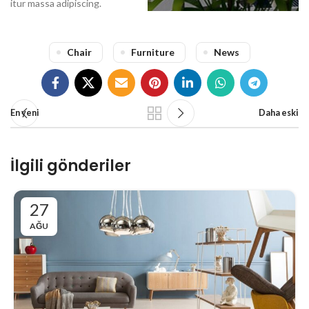
itur massa adipiscing.
Chair
Furniture
News
En yeni
Daha eski
İlgili gönderiler
27
AĞU