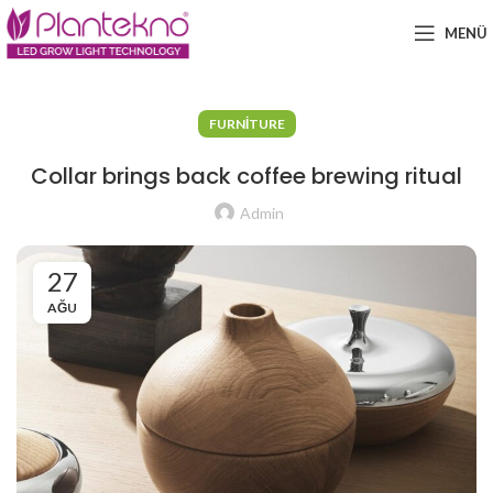
MENÜ
FURNITURE
Collar brings back coffee brewing ritual
Admin
27
AĞU